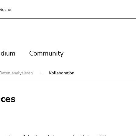
Suche
dium
Community
udium
Community
Daten analysieren
Kollaboration
ices