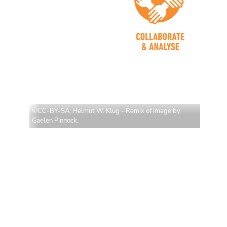
©CC-BY-SA, Helmut W. Klug - Remix of image by
Gaelen Pinnock.