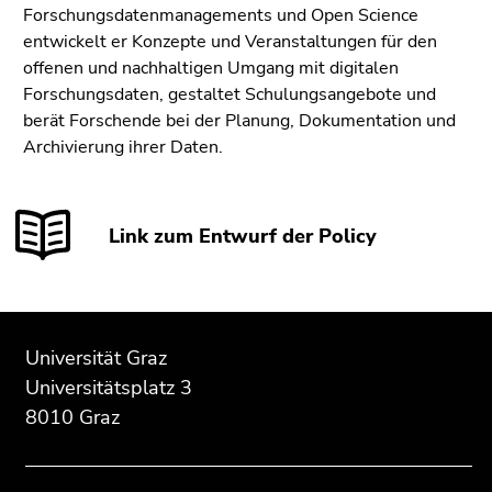
Forschungsdatenmanagements und Open Science
entwickelt er Konzepte und Veranstaltungen für den
offenen und nachhaltigen Umgang mit digitalen
Forschungsdaten, gestaltet Schulungsangebote und
berät Forschende bei der Planung, Dokumentation und
Archivierung ihrer Daten.
Link zum Entwurf der Policy
Beginn
Ende
Ende
des
dieses
dieses
Universität Graz
Seitenbereichs:
Seitenbereichs.
Seitenbereichs.
Universitätsplatz 3
Zusatzinformationen:
Zur
Zur
8010 Graz
Übersicht
Übersicht
der
der
Seitenbereiche
Seitenbereiche