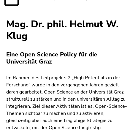
bestätigen
Sie diesen
Link.
Mag. Dr. phil. Helmut W.
Beginn
Zum
Klug
des
Inhalt
Seitenbereichs:
(Zugriffstaste
Seitenbereiche:
1)
Eine Open Science Policy für die
Zur
Universität Graz
Positionsanzeige
(Zugriffstaste
Im Rahmen des Leitprojekts 2 „High Potentials in der
2)
Forschung“ wurde in den vergangenen Jahren gezielt
Zur
daran gearbeitet, Open Science an der Universität Graz
Hauptnavigation
strukturell zu stärken und in den universitären Alltag zu
(Zugriffstaste
integrieren. Ziel dieser Aktivitäten ist es, Open-Science-
3)
Themen sichtbar zu machen und zu aktivieren,
Zur
gleichzeitig aber auch eine tragfähige Strategie zu
Unternavigation
entwickeln, mit der Open Science langfristig
(Zugriffstaste