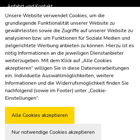
Anfahrt und Kontakt
Kommunikation und Öffentlichkeitsarbeit
Unsere Website verwendet Cookies, um die
grundlegende Funktionalität unserer Website zu
Moodle
gewährleisten sowie die Zugriffe auf unserer Website zu
UNIGRAZonline
analysieren bzw. um Funktionen für Soziale Medien und
Impressum
zielgerichtete Werbung anbieten zu können. Hierzu ist es
Datenschutzerklärung
nötig Informationen an die jeweiligen Dienstanbieter
Cookie-Einstellungen
weiterzugeben. Mit dem Klick auf „Alle Cookies
Barrierefreiheitserklärung
akzeptieren“ willigen Sie in diese Datenverarbeitungen
ein. Individuelle Auswahlmöglichkeiten, weitere
Informationen und die Widerrufsmöglichkeit finden Sie
nachfolgend (sowie im Footer) unter „Cookie-
Wetterstation
Uni Graz
Einstellungen“.
Alle Cookies akzeptieren
Nur notwendige Cookies akzeptieren