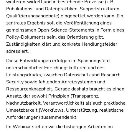
weiterentwickelt und in bestehende Prozesse (z. B.
4)
Publikations- und Datenpraktiken, Supportstrukturen,
Zu
Qualifizierungsangebote) eingebettet werden kann. Ein
den
zentrales Ergebnis soll die Veröffentlichung eines
Zusatzinformationen
gemeinsamen Open-Science-Statements in Form eines
(Zugriffstaste
Policy-Dokuments sein, das Orientierung gibt,
5)
Zuständigkeiten klärt und konkrete Handlungsfelder
Zu
adressiert.
den
Seiteneinstellungen
Diese Entwicklungen erfolgen im Spannungsfeld
(Benutzer/Sprache)
unterschiedlicher Forschungskulturen und des
(Zugriffstaste
Leistungsdrucks, zwischen Datenschutz und Research
8)
Security sowie fehlenden Anreizsystemen und
Zur
Ressourcenknappheit. Gerade deshalb braucht es einen
Suche
Ansatz, der sowohl Prinzipien (Transparenz,
(Zugriffstaste
Nachnutzbarkeit, Verantwortlichkeit) als auch praktische
9)
Umsetzbarkeit (Workflows, Unterstützung, realistische
Anforderungen) zusammendenkt.
Ende
dieses
Im Webinar stellen wir die bisherigen Arbeiten im